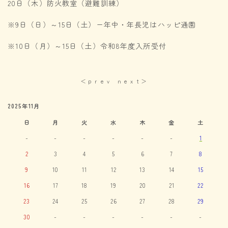
20日（木）防火教室（避難訓練）
※9日（日）～15日（土）ー年中・年長児はハッピ通園
※10日（月）～15日（土）令和8年度入所受付
＜ｐｒｅｖ
ｎｅｘｔ＞
2025年11月
日
月
火
水
木
金
土
-
-
-
-
-
-
1
2
3
4
5
6
7
8
9
10
11
12
13
14
15
16
17
18
19
20
21
22
23
24
25
26
27
28
29
30
-
-
-
-
-
-