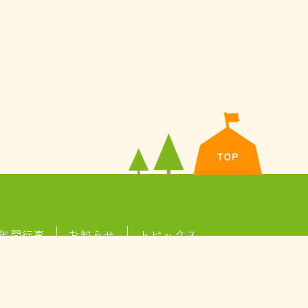
年間行事
お知らせ
トピックス
©2023 Takahatake nersery school.