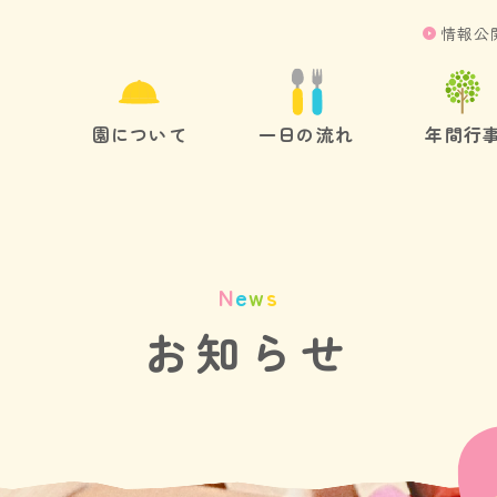
情報公
園について
一日の流れ
年間行
N
e
w
s
お知らせ